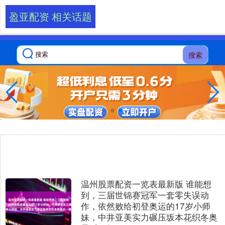
-->
盈亚配资 相关话题
搜索
温州股票配资一览表最新版 谁能想
到，三届世锦赛冠军一套零失误动
作，依然败给初登奥运的17岁小师
妹，中井亚美实力碾压坂本花织冬奥