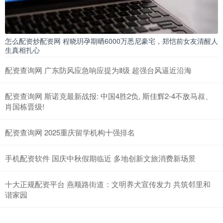
怎么配资炒配资网 程晓玥孕期晒6000万悉尼豪宅，郑恺前女友清醒人
生真相扎心
配资查询网 广东防风应急响应提为Ⅱ级 超强台风逼近沿海
配资查询网 斯诺克最新战报: 中国4胜2负, 斯佳辉2-4不敌马叔、
肖国栋晋级!
配资查询网 2025重庆留学机构十强排名
手机配资软件 国庆中秋假期临近 多地创新文旅消费新场景
十大正规配资平台 燕顺路街道：文明养犬宣传发力 共筑邻里和
谐家园