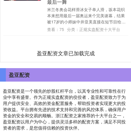
最后一舞
米兰冬奥会花样滑冰女子单人滑，坂本花织
本来想用最后一届奥运来个完美谢幕，结果
被17岁的小师妹中井亚美直接在短节目给顶
了下去。 坂本花织出场那会儿，全场都安静
查看：
75
分类：
正规实盘配资十大平台
得不....
盈亚配资文章已加载完成
盈亚配资
盈亚配资是一个领先的炒股杠杆平台，以其专业性和可靠性在行
业中享有盛誉。作为正规实盘配资的佼佼者，盈亚配资致力于为
用户提供安全、高效的资金配置服务，帮助投资者实现更大的投
资收益。平台拥有先进的技术支持和完善的风控体系，确保用户
资金的安全和交易的顺畅。浙江配资之家推荐的十大平台之一，
盈亚配资以用户为中心，提供灵活多样的配资方案，满足不同投
资者的需求，是您值得信赖的投资伙伴。