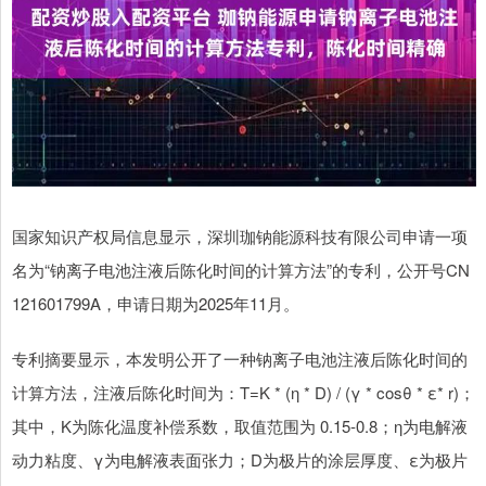
国家知识产权局信息显示，深圳珈钠能源科技有限公司申请一项
名为“钠离子电池注液后陈化时间的计算方法”的专利，公开号CN
121601799A，申请日期为2025年11月。
专利摘要显示，本发明公开了一种钠离子电池注液后陈化时间的
计算方法，注液后陈化时间为：T=K * (η * D) / (γ * cosθ * ε* r)；
其中，K为陈化温度补偿系数，取值范围为 0.15‑0.8；η为电解液
动力粘度、γ为电解液表面张力；D为极片的涂层厚度、ε为极片